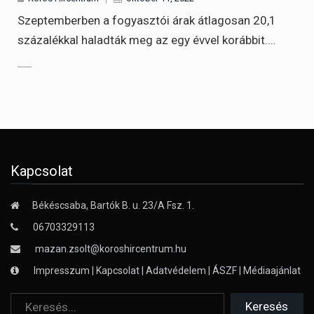
Szeptemberben a fogyasztói árak átlagosan 20,1
százalékkal haladták meg az egy évvel korábbit.…
Kapcsolat
Békéscsaba, Bartók B. u. 23/A Fsz. 1.
06703329113
mazan.zsolt@koroshircentrum.hu
Impresszum
|
Kapcsolat
|
Adatvédelem
|
ÁSZF
|
Médiaajánlat