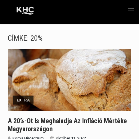
CÍMKE:
20%
EXTRA
A 20%-Ot Is Meghaladja Az Infláció Mértéke
Magyarországon
Körös Hírcentrum
október 11, 2022