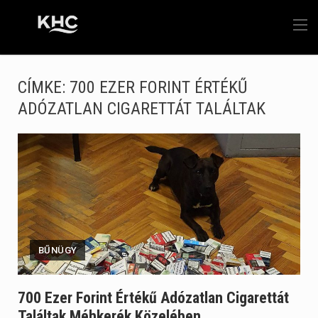
CÍMKE:
700 EZER FORINT ÉRTÉKŰ
ADÓZATLAN CIGARETTÁT TALÁLTAK
BŰNÜGY
700 Ezer Forint Értékű Adózatlan Cigarettát
Találtak Méhkerék Közelében