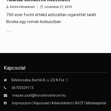
Körös Hírcentrum
november 27, 2019
700 ezer forint értékű adózatlan cigarettát talált
Bicska egy román kisbuszban.
Kapcsolat
Békéscsaba, Bartók B. u. 23/A Fsz. 1.
06703329113
mazan.zsolt@koroshircentrum.hu
Impresszum
|
Kapcsolat
|
Adatvédelem
|
ÁSZF
|
Médiaajánlat