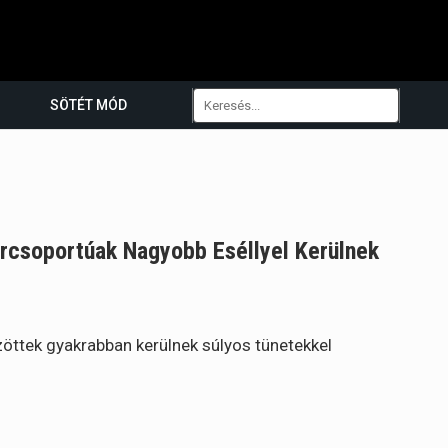
SÖTÉT MÓD
rcsoportúak Nagyobb Eséllyel Kerülnek
öttek gyakrabban kerülnek súlyos tünetekkel