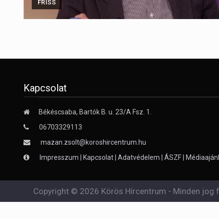
FRISS
Kapcsolat
Békéscsaba, Bartók B. u. 23/A Fsz. 1.
06703329113
mazan.zsolt@koroshircentrum.hu
Impresszum
|
Kapcsolat
|
Adatvédelem
|
ÁSZF
|
Médiaaján
Copyright © 2026 Körös Hírcentrum - Minden jog f