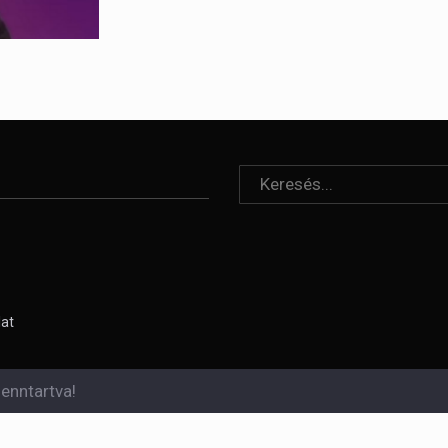
lat
enntartva!