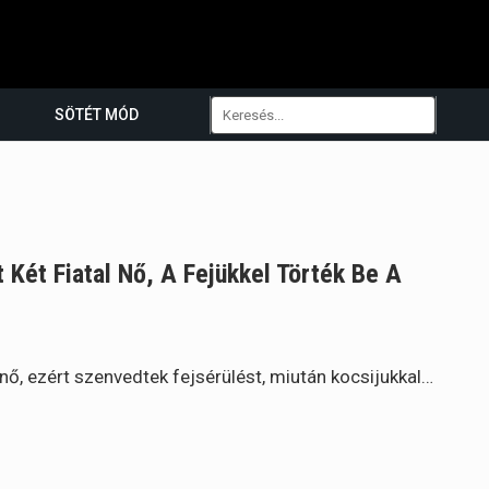
SÖTÉT MÓD
Két Fiatal Nő, A Fejükkel Törték Be A
 nő, ezért szenvedtek fejsérülést, miután kocsijukkal…