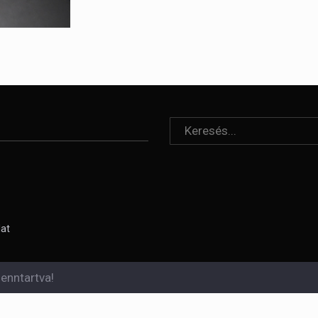
lat
enntartva!