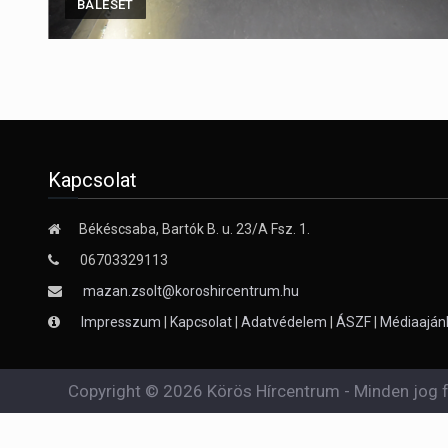
BALESET
Kapcsolat
Békéscsaba, Bartók B. u. 23/A Fsz. 1.
06703329113
mazan.zsolt@koroshircentrum.hu
Impresszum
|
Kapcsolat
|
Adatvédelem
|
ÁSZF
|
Médiaaján
Copyright © 2026 Körös Hírcentrum - Minden jog f