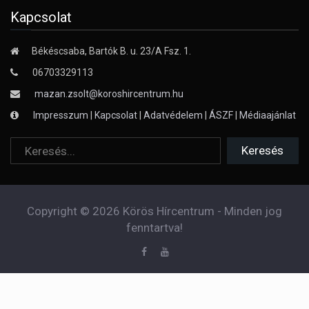
Kapcsolat
Békéscsaba, Bartók B. u. 23/A Fsz. 1.
06703329113
mazan.zsolt@koroshircentrum.hu
Impresszum
|
Kapcsolat
|
Adatvédelem
|
ÁSZF
|
Médiaajánlat
Copyright © 2026 Körös Hírcentrum - Minden jog
fenntartva!