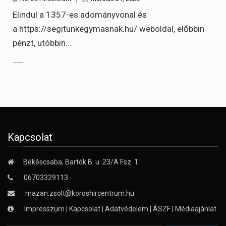
Elindul a 1357-es adományvonal és
a https://segitunkegymasnak.hu/ weboldal, előbbin
pénzt, utóbbin…
Kapcsolat
Békéscsaba, Bartók B. u. 23/A Fsz. 1.
06703329113
mazan.zsolt@koroshircentrum.hu
Impresszum
|
Kapcsolat
|
Adatvédelem
|
ÁSZF
|
Médiaajánlat