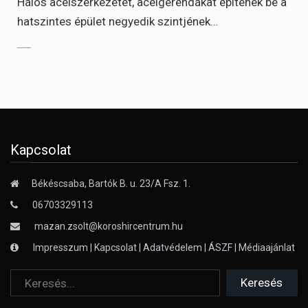
Hálós acélszerkezetet, acélgerendákat építenek be a
hatszintes épület negyedik szintjének…
Kapcsolat
Békéscsaba, Bartók B. u. 23/A Fsz. 1.
06703329113
mazan.zsolt@koroshircentrum.hu
Impresszum
|
Kapcsolat
|
Adatvédelem
|
ÁSZF
|
Médiaajánlat