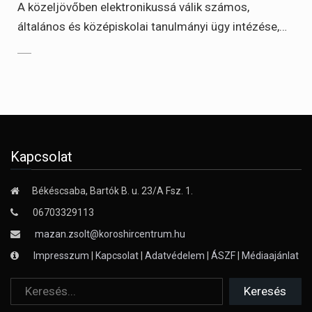
A közeljövőben elektronikussá válik számos,
általános és középiskolai tanulmányi ügy intézése,…
Kapcsolat
Békéscsaba, Bartók B. u. 23/A Fsz. 1.
06703329113
mazan.zsolt@koroshircentrum.hu
Impresszum
|
Kapcsolat
|
Adatvédelem
|
ÁSZF
|
Médiaajánlat