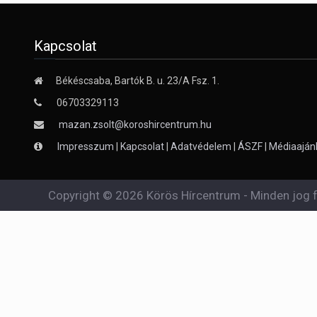
Kapcsolat
Békéscsaba, Bartók B. u. 23/A Fsz. 1.
06703329113
mazan.zsolt@koroshircentrum.hu
Impresszum
|
Kapcsolat
|
Adatvédelem
|
ÁSZF
|
Médiaaján
Copyright © 2026 Körös Hírcentrum - Minden jog f