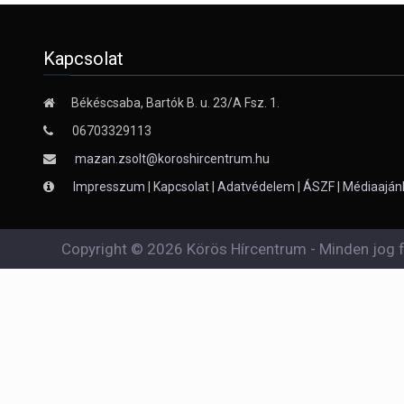
Kapcsolat
Békéscsaba, Bartók B. u. 23/A Fsz. 1.
06703329113
mazan.zsolt@koroshircentrum.hu
Impresszum
|
Kapcsolat
|
Adatvédelem
|
ÁSZF
|
Médiaaján
Copyright © 2026 Körös Hírcentrum - Minden jog f