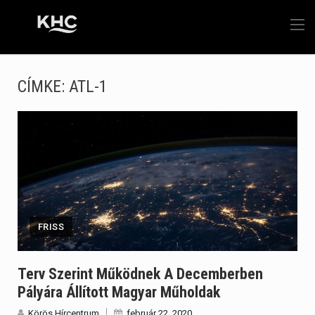
CÍMKE:
ATL-1
FRISS
Terv Szerint Működnek A Decemberben
Pályára Állított Magyar Műholdak
Körös Hírcentrum
február 22, 2020