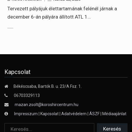
Tervezett pályájuk élettartamának felénél járnak a
december 6-án pályára állított ATL 1…
Kapcsolat
Békéscsaba, Bartók B. u. 23/A Fsz. 1.
06703329113
mazan.zsolt@koroshircentrum.hu
Impresszum
|
Kapcsolat
|
Adatvédelem
|
ÁSZF
|
Médiaajánlat