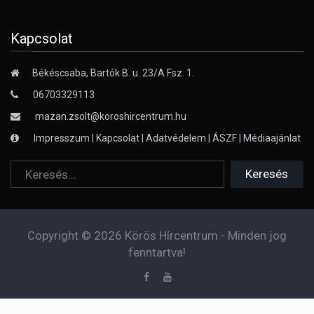
Kapcsolat
Békéscsaba, Bartók B. u. 23/A Fsz. 1.
06703329113
mazan.zsolt@koroshircentrum.hu
Impresszum
|
Kapcsolat
|
Adatvédelem
|
ÁSZF
|
Médiaajánlat
Copyright © 2026 Körös Hírcentrum - Minden jog
fenntartva!