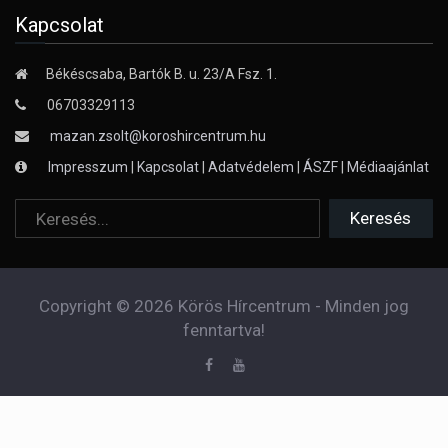
Kapcsolat
Békéscsaba, Bartók B. u. 23/A Fsz. 1.
06703329113
mazan.zsolt@koroshircentrum.hu
Impresszum
|
Kapcsolat
|
Adatvédelem
|
ÁSZF
|
Médiaajánlat
Copyright © 2026 Körös Hírcentrum - Minden jog
fenntartva!