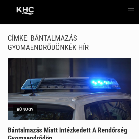
CÍMKE:
BÁNTALMAZÁS
GYOMAENDRŐDÖNKÉK HÍR
BŰNÜGY
Bántalmazás Miatt Intézkedett A Rendőrség
Gyomaendrődön