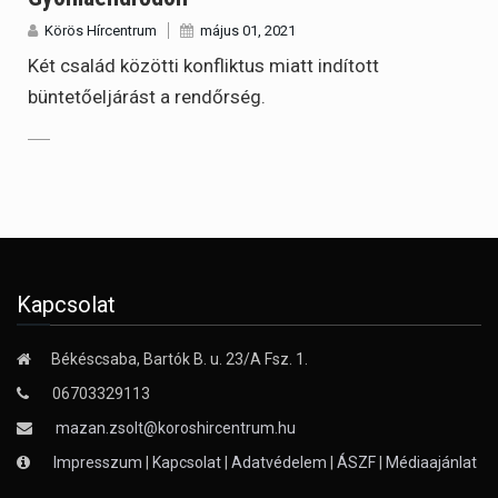
Körös Hírcentrum
május 01, 2021
Két család közötti konfliktus miatt indított
büntetőeljárást a rendőrség.
Kapcsolat
Békéscsaba, Bartók B. u. 23/A Fsz. 1.
06703329113
mazan.zsolt@koroshircentrum.hu
Impresszum
|
Kapcsolat
|
Adatvédelem
|
ÁSZF
|
Médiaajánlat