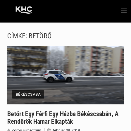
CÍMKE:
BETÖRŐ
BÉKÉSCSABA
Betört Egy Férfi Egy Házba Békéscsabán, A
Rendőrök Hamar Elkapták
Körös Hírcentrum
február 09, 2019