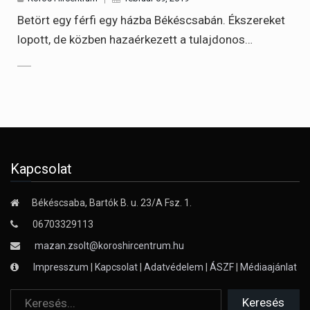
Betört egy férfi egy házba Békéscsabán. Ékszereket
lopott, de közben hazaérkezett a tulajdonos…
Kapcsolat
Békéscsaba, Bartók B. u. 23/A Fsz. 1.
06703329113
mazan.zsolt@koroshircentrum.hu
Impresszum
|
Kapcsolat
|
Adatvédelem
|
ÁSZF
|
Médiaajánlat