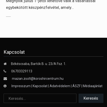
Megnyílik július 1-jétől lehetővé válik a vásárlással
egybekötött készpénzfelvétel, amely…
Kapcsolat
Békéscsaba, Bartók B. u. 23/A Fsz. 1.
06703329113
mazan.zsolt@koroshircentrum.hu
Impresszum
|
Kapcsolat
|
Adatvédelem
|
ÁSZF
|
Médiaajánlat