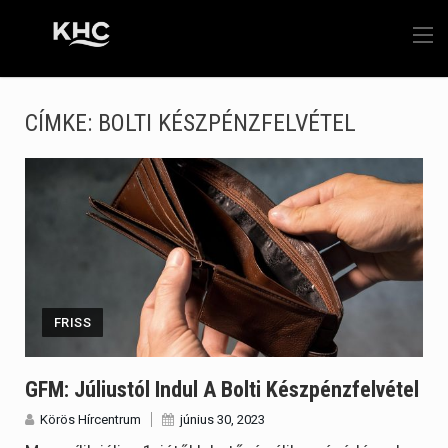
CÍMKE:
BOLTI KÉSZPÉNZFELVÉTEL
FRISS
GFM: Júliustól Indul A Bolti Készpénzfelvétel
Körös Hírcentrum
június 30, 2023