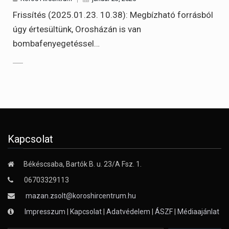
Frissítés (2025.01.23. 10.38): Megbízható forrásból
úgy értesültünk, Orosházán is van
bombafenyegetéssel…
Kapcsolat
Békéscsaba, Bartók B. u. 23/A Fsz. 1.
06703329113
mazan.zsolt@koroshircentrum.hu
Impresszum
|
Kapcsolat
|
Adatvédelem
|
ÁSZF
|
Médiaajánlat