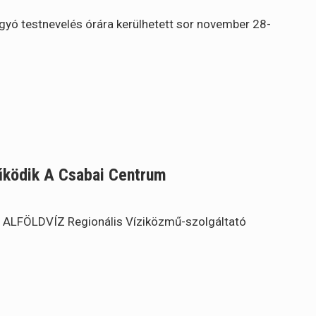
yó testnevelés órára kerülhetett sor november 28-
működik A Csabai Centrum
 ALFÖLDVÍZ Regionális Víziközmű-szolgáltató