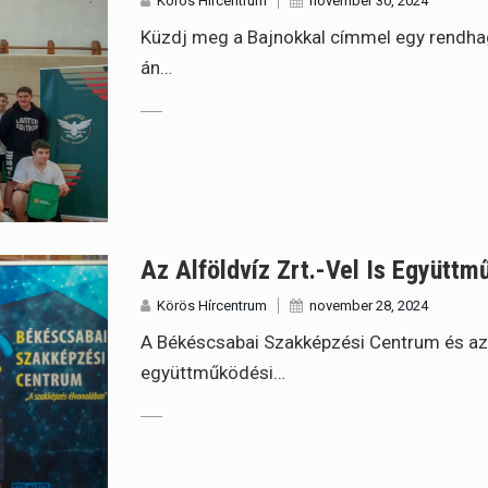
Körös Hírcentrum
november 30, 2024
Küzdj meg a Bajnokkal címmel egy rendhag
án…
Az Alföldvíz Zrt.-Vel Is Együtt
Körös Hírcentrum
november 28, 2024
A Békéscsabai Szakképzési Centrum és az
együttműködési…