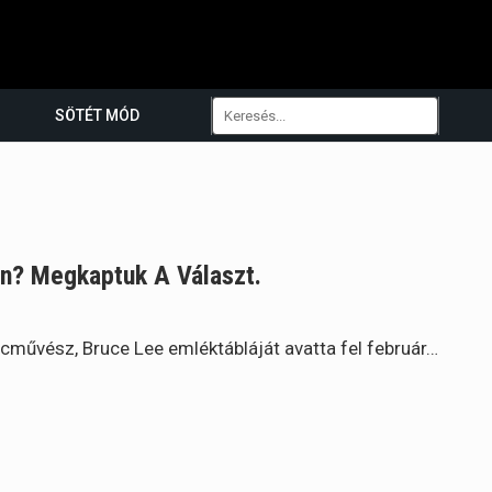
SÖTÉT MÓD
n? Megkaptuk A Választ.
cművész, Bruce Lee emléktábláját avatta fel február…