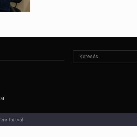
lat
enntartva!