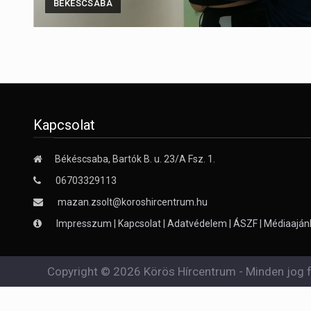
BÉKÉSCSABA
Kapcsolat
Békéscsaba, Bartók B. u. 23/A Fsz. 1.
06703329113
mazan.zsolt@koroshircentrum.hu
Impresszum
|
Kapcsolat
|
Adatvédelem
|
ÁSZF
|
Médiaaján
Copyright © 2026 Körös Hírcentrum - Minden jog f