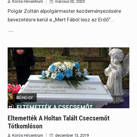
Körös Hírcentrum
március 02, 2020
Polgár Zoltán alpolgármester kezdeményezésére
bevezetésre kerül a „Mert Fából lesz az Erdő”…
BŰNÜGY
Eltemették A Holtan Talált Csecsemőt
Tótkomlóson
Körös Hírcentrum
december 13, 2019