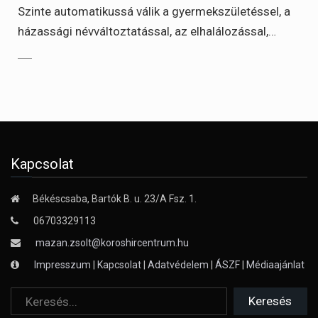
Szinte automatikussá válik a gyermekszületéssel, a
házassági névváltoztatással, az elhalálozással,…
Kapcsolat
Békéscsaba, Bartók B. u. 23/A Fsz. 1.
06703329113
mazan.zsolt@koroshircentrum.hu
Impresszum
|
Kapcsolat
|
Adatvédelem
|
ÁSZF
|
Médiaajánlat