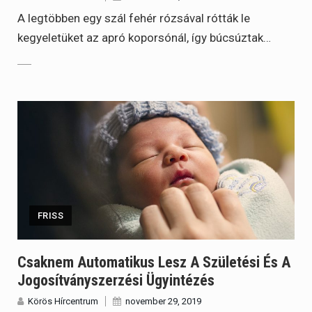
A legtöbben egy szál fehér rózsával rótták le
kegyeletüket az apró koporsónál, így búcsúztak…
FRISS
Csaknem Automatikus Lesz A Születési És A
Jogosítványszerzési Ügyintézés
Körös Hírcentrum
november 29, 2019