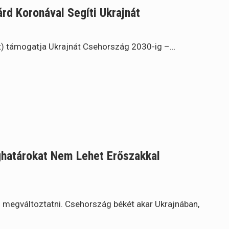
rd Koronával Segíti Ukrajnát
rint) támogatja Ukrajnát Csehország 2030-ig –…
ghatárokat Nem Lehet Erőszakkal
l megváltoztatni. Csehország békét akar Ukrajnában,