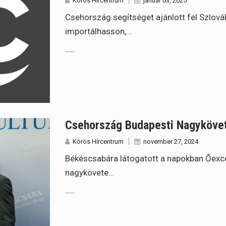
Körös Hírcentrum
január 03, 2025
Csehország segítséget ajánlott fel Szlovák
importálhasson,…
Csehország Budapesti Nagykövet
Körös Hírcentrum
november 27, 2024
Békéscsabára látogatott a napokban Őexce
nagykövete…