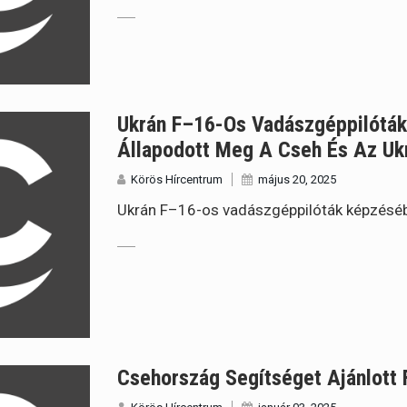
Ukrán F–16-Os Vadászgéppilótá
Állapodott Meg A Cseh És Az Uk
Körös Hírcentrum
május 20, 2025
Ukrán F–16-os vadászgéppilóták képzéséb
Csehország Segítséget Ajánlott 