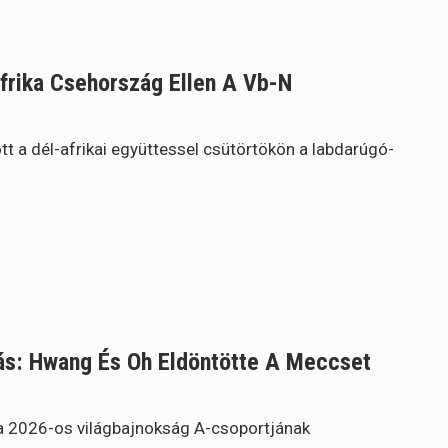
frika Csehország Ellen A Vb-N
tt a dél-afrikai együttessel csütörtökön a labdarúgó-
tás: Hwang És Oh Eldöntötte A Meccset
a 2026-os világbajnokság A-csoportjának