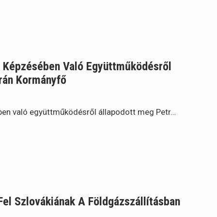
k Képzésében Való Együttműködésről
rán Kormányfő
en való együttműködésről állapodott meg Petr…
Fel Szlovákiának A Földgázszállításban