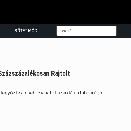
SÖTÉT MÓD
zázszázalékosan Rajtolt
 legyőzte a cseh csapatot szerdán a labdarúgó-