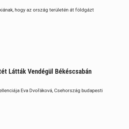
iának, hogy az ország területén át földgázt
ét Látták Vendégül Békéscsabán
llenciája Eva Dvořáková, Csehország budapesti