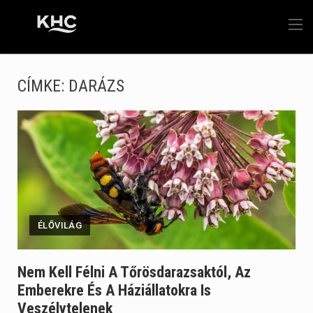
CÍMKE:
DARÁZS
ÉLŐVILÁG
Nem Kell Félni A Tőrösdarazsaktól, Az
Emberekre És A Háziállatokra Is
Veszélytelenek