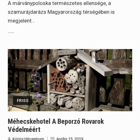
A márványpoloska természetes ellensége, a
szamurájdarázs Magyarország térségében is
megjelent…
FRISS
Méhecskehotel A Beporzó Rovarok
Védelméért
Körös Hírcentrum
április 15, 2019