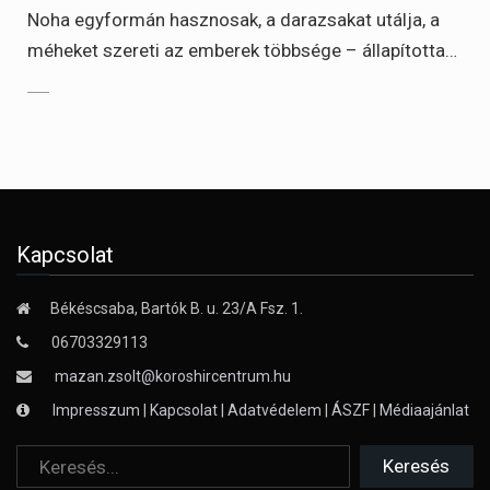
Noha egyformán hasznosak, a darazsakat utálja, a
méheket szereti az emberek többsége – állapította…
Kapcsolat
Békéscsaba, Bartók B. u. 23/A Fsz. 1.
06703329113
mazan.zsolt@koroshircentrum.hu
Impresszum
|
Kapcsolat
|
Adatvédelem
|
ÁSZF
|
Médiaajánlat