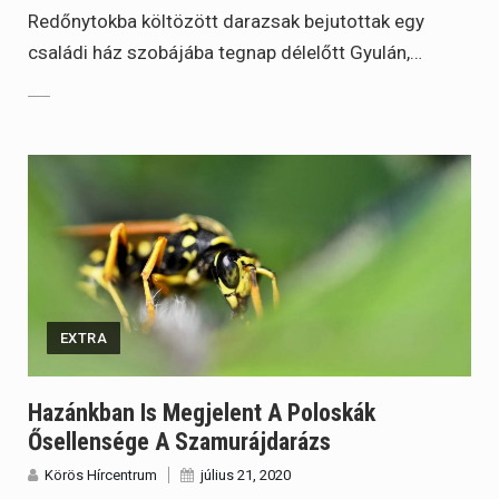
Redőnytokba költözött darazsak bejutottak egy
családi ház szobájába tegnap délelőtt Gyulán,…
EXTRA
Hazánkban Is Megjelent A Poloskák
Ősellensége A Szamurájdarázs
Körös Hírcentrum
július 21, 2020