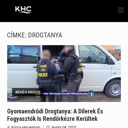
CÍMKE:
DROGTANYA
BÉKÉS MEGYE
Gyomaendrődi Drogtanya: A Dílerek És
Fogyasztók Is Rendőrkézre Kerültek
Körös Hírcentrum
április 04, 2025