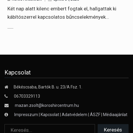
Két nap alatt kilenc embert fogtak el, hallgattak ki
kábítószerrel kapcsolatos bűncselekmények…
Kapcsolat
Békéscsaba, Bartók B. u. 23/A Fsz. 1.
06703329113
mazan.zsolt@koroshircentrum.hu
Impresszum
|
Kapcsolat
|
Adatvédelem
|
ÁSZF
|
Médiaajánlat