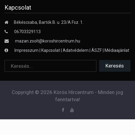
Kapcsolat
Békéscsaba, Bartók B. u. 23/A Fsz. 1.
06703329113
mazan.zsolt@koroshircentrum.hu
Impresszum
|
Kapcsolat
|
Adatvédelem
|
ÁSZF
|
Médiaajánlat
Copyright © 2026 Körös Hírcentrum - Minden jog
fenntartva!