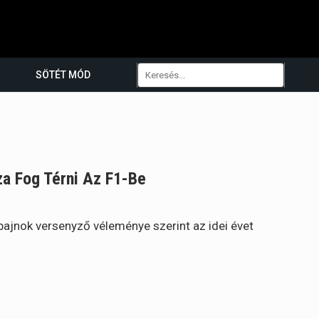
SÖTÉT MÓD
za Fog Térni Az F1-Be
gbajnok versenyző véleménye szerint az idei évet