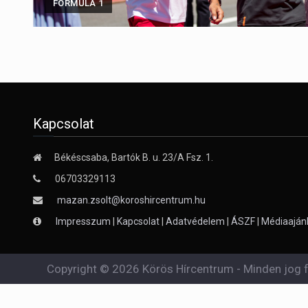
FORMULA 1
Kapcsolat
Békéscsaba, Bartók B. u. 23/A Fsz. 1.
06703329113
mazan.zsolt@koroshircentrum.hu
Impresszum
|
Kapcsolat
|
Adatvédelem
|
ÁSZF
|
Médiaaján
Copyright © 2026 Körös Hírcentrum - Minden jog f