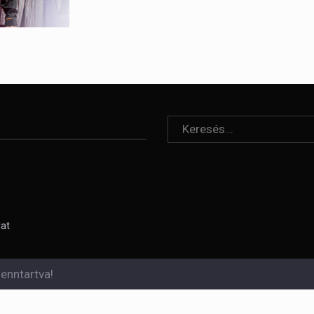
lat
enntartva!