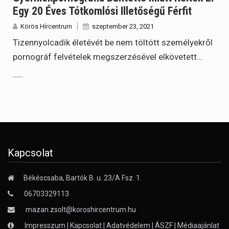
Egy 20 Éves Tótkomlósi Illetőségű Férfit
Körös Hírcentrum
szeptember 23, 2021
Tizennyolcadik életévét be nem töltött személyekről
pornográf felvételek megszerzésével elkövetett…
Kapcsolat
Békéscsaba, Bartók B. u. 23/A Fsz. 1.
06703329113
mazan.zsolt@koroshircentrum.hu
Impresszum
|
Kapcsolat
|
Adatvédelem
|
ÁSZF
|
Médiaajánlat