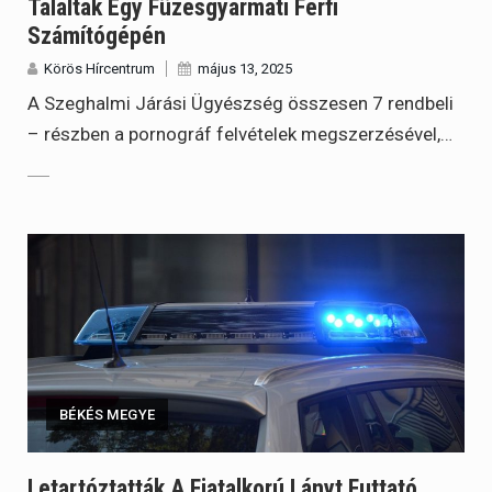
Találtak Egy Füzesgyarmati Férfi
Számítógépén
Körös Hírcentrum
május 13, 2025
A Szeghalmi Járási Ügyészség összesen 7 rendbeli
– részben a pornográf felvételek megszerzésével,…
BÉKÉS MEGYE
Letartóztatták A Fiatalkorú Lányt Futtató