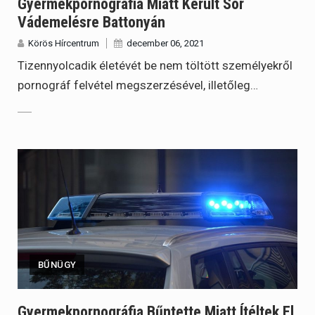
Gyermekpornográfia Miatt Került Sor
Vádemelésre Battonyán
Körös Hírcentrum
december 06, 2021
Tizennyolcadik életévét be nem töltött személyekről
pornográf felvétel megszerzésével, illetőleg…
BŰNÜGY
Gyermekpornográfia Bűntette Miatt Ítéltek El