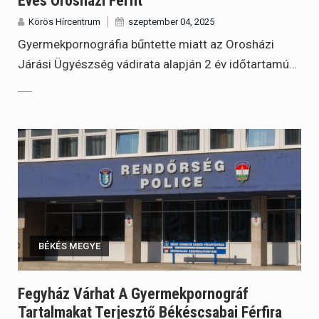
Éves Orosházi Férfit
Körös Hírcentrum
szeptember 04, 2025
Gyermekpornográfia bűntette miatt az Orosházi
Járási Ügyészség vádirata alapján 2 év időtartamú…
BÉKÉS MEGYE
Fegyház Várhat A Gyermekpornográf
Tartalmakat Terjesztő Békéscsabai Férfira