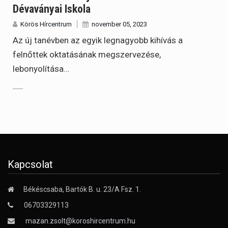
Dévaványai Iskola
Körös Hírcentrum
november 05, 2023
Az új tanévben az egyik legnagyobb kihívás a
felnőttek oktatásának megszervezése,
lebonyolítása…
Kapcsolat
Békéscsaba, Bartók B. u. 23/A Fsz. 1.
06703329113
mazan.zsolt@koroshircentrum.hu