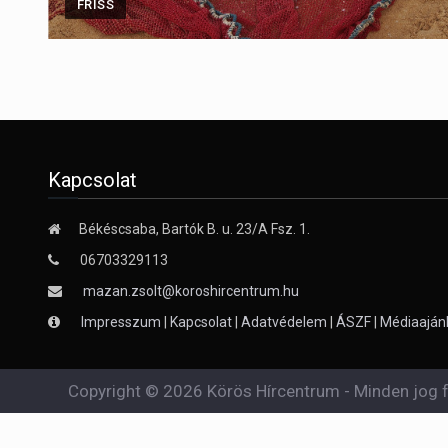
FRISS
Kapcsolat
Békéscsaba, Bartók B. u. 23/A Fsz. 1.
06703329113
mazan.zsolt@koroshircentrum.hu
Impresszum
|
Kapcsolat
|
Adatvédelem
|
ÁSZF
|
Médiaaján
Copyright © 2026 Körös Hírcentrum - Minden jog f