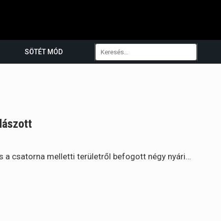
SÖTÉT MÓD
dászott
 a csatorna melletti területről befogott négy nyári…