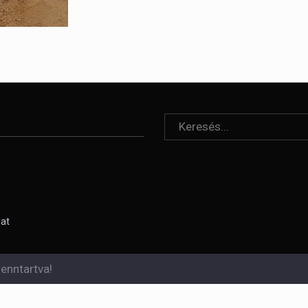
lat
enntartva!