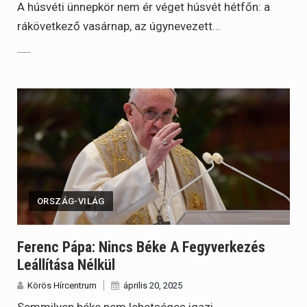
A húsvéti ünnepkör nem ér véget húsvét hétfőn: a
rákövetkező vasárnap, az úgynevezett…
ORSZÁG-VILÁG
Ferenc Pápa: Nincs Béke A Fegyverkezés
Leállítása Nélkül
Körös Hírcentrum
április 20, 2025
Semmilyen béke nem lehetséges igazi