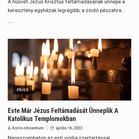
A húsvét Jézus Krisztus feltámadásának ünnepe a
keresztény egyházak legrégibb, a zsidó pészahra…
FRISS
Este Már Jézus Feltámadását Ünneplik A
Katolikus Templomokban
Körös Hírcentrum
április 16, 2022
Nagyszombaton az esti vigília szertartással