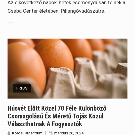
Az elkövetkező napok, hetek eseménydúsan telnek a
Csaba Center életében. Pillangóvadászatra…
FRISS
Húsvét Előtt Közel 70 Féle Különböző
Csomagolású És Méretű Tojás Közül
Választhatnak A Fogyasztók
Körös Hírcentrum
március 26, 2024