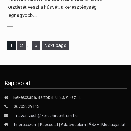
kezdetét veszi a húsvét, a kereszténység
legnagyobb,…
Page
Page
Page
1
2
…
6
Next page
Kapcsolat
Békéscsaba, Bartók B. u. 23/A Fsz. 1.
06703329113
mazan.zsolt@koroshircentrum.hu
Impresszum
|
Kapcsolat
|
Adatvédelem
|
ÁSZF
|
Médiaajánlat