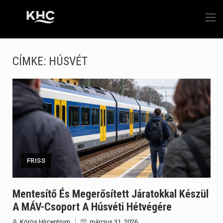
CÍMKE:
HÚSVÉT
FRISS
Mentesítő És Megerősített Járatokkal Készül
A MÁV-Csoport A Húsvéti Hétvégére
Körös Hírcentrum
március 31, 2026