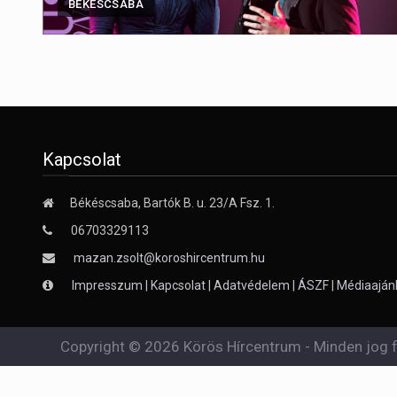
BÉKÉSCSABA
Kapcsolat
Békéscsaba, Bartók B. u. 23/A Fsz. 1.
06703329113
mazan.zsolt@koroshircentrum.hu
Impresszum
|
Kapcsolat
|
Adatvédelem
|
ÁSZF
|
Médiaaján
Copyright © 2026 Körös Hírcentrum - Minden jog f