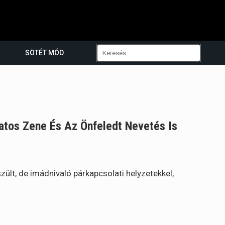
SÖTÉT MÓD
atos Zene És Az Önfeledt Nevetés Is
ült, de imádnivaló párkapcsolati helyzetekkel,