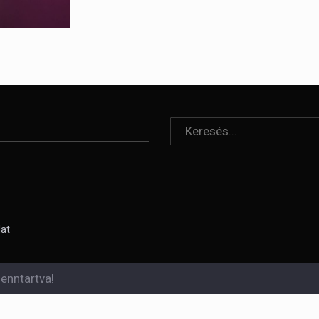
lat
enntartva!