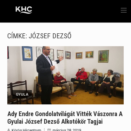
CÍMKE:
JÓZSEF DEZSŐ
GYULA
Ady Endre Gondolatvilágát Vitték Vászonra A
Gyulai József Dezső Alkotókör Tagjai
Körös Hírcentrum
március 28, 2019