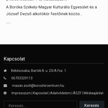
A Boróka Székely-Magyar Kulturális Egyesület és a
József Dezső alkotókör festőinek közös…
Kapcsolat
Békéscsaba, Bartók B. u. 23/A Fsz. 1.
06703329113
mazan.zsolt@koroshircentrum.hu
Impresszum
|
Kapcsolat
|
Adatvédelem
|
ÁSZF
|
Médiaajánlat