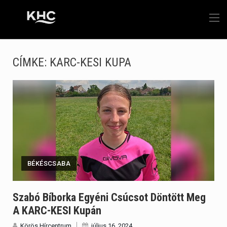
CÍMKE:
KARC-KESI KUPA
BÉKÉSCSABA
Szabó Bíborka Egyéni Csúcsot Döntött Meg
A KARC-KESI Kupán
Körös Hírcentrum
július 16, 2024