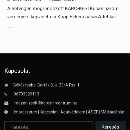
A hétvégén megrendezett KARC-KESI Kupán három
versenyző képviselte a Kopp Békéscsabai Atlétikai…
Kapcsolat
Békéscsaba, Bartók B. u. 23/A Fsz. 1.
06703329113
mazan.zsolt@koroshircentrum.hu
Impresszum
|
Kapcsolat
|
Adatvédelem
|
ÁSZF
|
Médiaajánlat