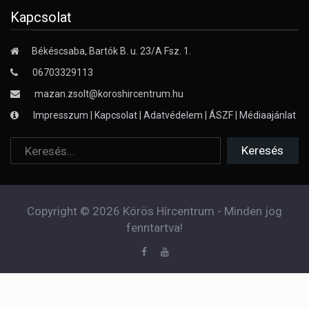
Kapcsolat
Békéscsaba, Bartók B. u. 23/A Fsz. 1.
06703329113
mazan.zsolt@koroshircentrum.hu
Impresszum
|
Kapcsolat
|
Adatvédelem
|
ÁSZF
|
Médiaajánlat
Copyright © 2026 Körös Hírcentrum - Minden jog
fenntartva!