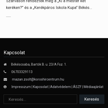
Szarvason rendezték meg a „Ki a mester két
keréken?” és a „Kerékpáros Iskola Kupa” Békés…
Kapcsolat
Békéscsaba, Bartók B. u. 23/A Fsz. 1.
06703329113
mazan.zsolt@koroshircentrum.hu
Impresszum
|
Kapcsolat
|
Adatvédelem
|
ÁSZF
|
Médiaajánlat