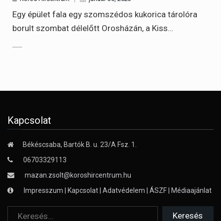
Egy épület fala egy szomszédos kukorica tárolóra
borult szombat délelőtt Orosházán, a Kiss…
Kapcsolat
Békéscsaba, Bartók B. u. 23/A Fsz. 1.
06703329113
mazan.zsolt@koroshircentrum.hu
Impresszum
|
Kapcsolat
|
Adatvédelem
|
ÁSZF
|
Médiaajánlat