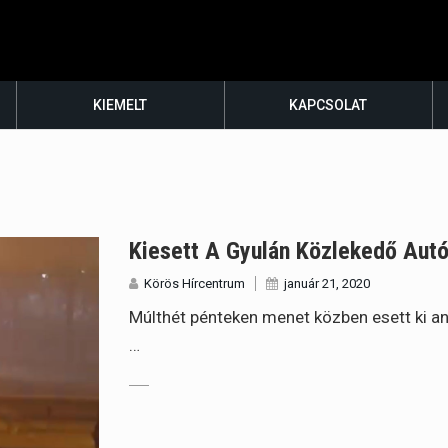
KIEMELT
KAPCSOLAT
Kiesett A Gyulán Közlekedő Aut
Körös Hírcentrum
január 21, 2020
Múlthét pénteken menet közben esett ki an
…