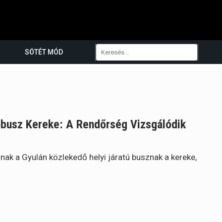
SÖTÉT MÓD
óbusz Kereke: A Rendőrség Vizsgálódik
nak a Gyulán közlekedő helyi járatú busznak a kereke,