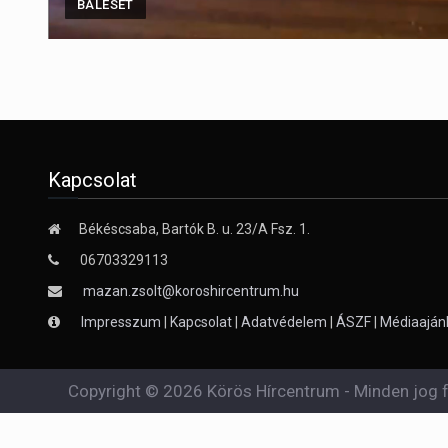
BALESET
Kapcsolat
Békéscsaba, Bartók B. u. 23/A Fsz. 1.
06703329113
mazan.zsolt@koroshircentrum.hu
Impresszum
|
Kapcsolat
|
Adatvédelem
|
ÁSZF
|
Médiaaján
Copyright © 2026 Körös Hírcentrum - Minden jog f