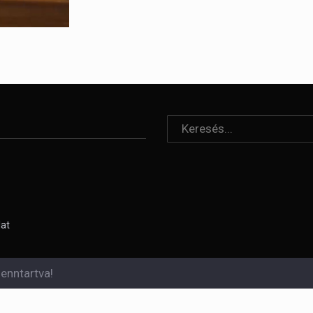
lat
enntartva!