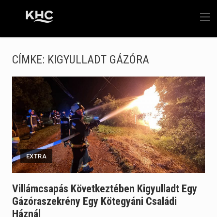
CÍMKE:
KIGYULLADT GÁZÓRA
EXTRA
Villámcsapás Következtében Kigyulladt Egy
Gázóraszekrény Egy Kötegyáni Családi
Háznál