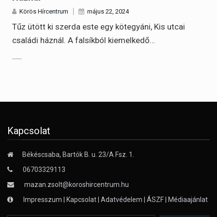
Körös Hírcentrum
május 22, 2024
Tűz ütött ki szerda este egy kötegyáni, Kis utcai
családi háznál. A falsíkból kiemelkedő…
Kapcsolat
Békéscsaba, Bartók B. u. 23/A Fsz. 1.
06703329113
mazan.zsolt@koroshircentrum.hu
Impresszum
|
Kapcsolat
|
Adatvédelem
|
ÁSZF
|
Médiaajánlat