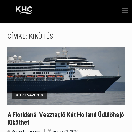
CÍMKE:
KIKÖTÉS
KORONAVÍRUS
A Floridánál Veszteglő Két Holland Üdülőhajó
Kiköthet
Körös Hírcentrum
április 03, 2020