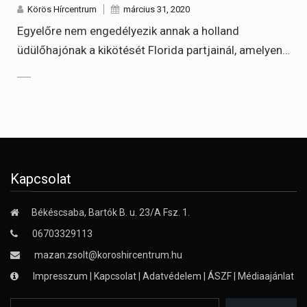
Körös Hírcentrum
március 31, 2020
Egyelőre nem engedélyezik annak a holland
üdülőhajónak a kikötését Florida partjainál, amelyen…
Kapcsolat
Békéscsaba, Bartók B. u. 23/A Fsz. 1.
06703329113
mazan.zsolt@koroshircentrum.hu
Impresszum
|
Kapcsolat
|
Adatvédelem
|
ÁSZF
|
Médiaajánlat