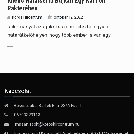
Kilenc Határsértő Bujkált Egy Kamion
Rakterében
Körös Hírcentrum
október 12, 2022
Rakományátvizsgáló készülék jelezte a gyulai
határátkelőhelyen, hogy több ember is van egy…
Kapcsolat
Békéscsaba, Bartók B. u. 23/A Fsz. 1.
06703329113
mazan.zsolt@koroshircentrum.hu
Impresszum
|
Kapcsolat
|
Adatvédelem
|
ÁSZF
|
Médiaajánlat