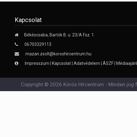
Kapcsolat
Békéscsaba, Bartók B. u. 23/A Fsz. 1.
06703329113
mazan.zsolt@koroshircentrum.hu
Impresszum
|
Kapcsolat
|
Adatvédelem
|
ÁSZF
|
Médiaaján
Copyright © 2026 Körös Hírcentrum - Minden jog f