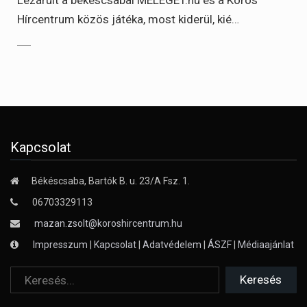
Hírcentrum közös játéka, most kiderül, kié…
Kapcsolat
Békéscsaba, Bartók B. u. 23/A Fsz. 1.
06703329113
mazan.zsolt@koroshircentrum.hu
Impresszum
|
Kapcsolat
|
Adatvédelem
|
ÁSZF
|
Médiaajánlat