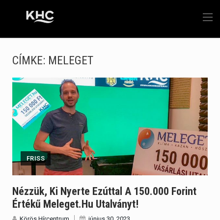
CÍMKE:
MELEGET
FRISS
Nézzük, Ki Nyerte Ezúttal A 150.000 Forint
Értékű Meleget.hu Utalványt!
Körös Hírcentrum
június 30, 2023