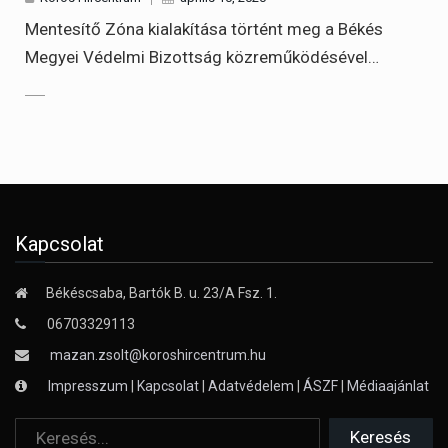
Mentesítő Zóna kialakítása történt meg a Békés
Megyei Védelmi Bizottság közreműködésével…
Kapcsolat
Békéscsaba, Bartók B. u. 23/A Fsz. 1.
06703329113
mazan.zsolt@koroshircentrum.hu
Impresszum
|
Kapcsolat
|
Adatvédelem
|
ÁSZF
|
Médiaajánlat