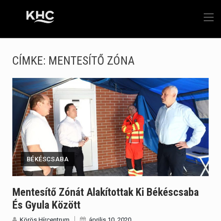
CÍMKE:
MENTESÍTŐ ZÓNA
BÉKÉSCSABA
Mentesítő Zónát Alakítottak Ki Békéscsaba
És Gyula Között
Körös Hírcentrum
április 10, 2020