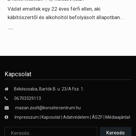
Vádat emeltek egy 22 éves férfi ellen, aki
kábítószertől és alkoholtól befolyásolt állapotban…
Kapcsolat
Békéscsaba, Bartók B. u. 23/A Fsz. 1.
06703329113
mazan.zsolt@koroshircentrum.hu
Impresszum
|
Kapcsolat
|
Adatvédelem
|
ÁSZF
|
Médiaajánlat