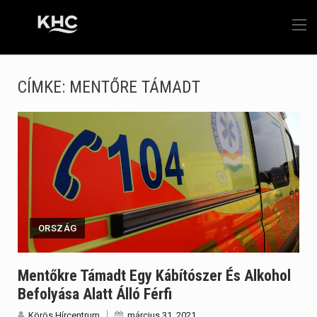
CÍMKE:
MENTŐRE TÁMADT
ORSZÁG
Mentőkre Támadt Egy Kábítószer És Alkohol
Befolyása Alatt Álló Férfi
Körös Hírcentrum
március 31, 2021