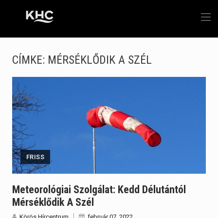
CÍMKE:
MÉRSÉKLŐDIK A SZÉL
FRISS
Meteorológiai Szolgálat: Kedd Délutántól
Mérséklődik A Szél
Körös Hírcentrum
február 07, 2022