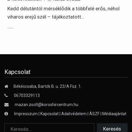
Kedd délutántól mérséklődik a többfelé erős, néhol
viharos erejű szél – tájékoztatott…
Kapcsolat
Békéscsaba, Bartók B. u. 23/A Fsz. 1.
06703329113
mazan.zsolt@koroshircentrum.hu
Impresszum
|
Kapcsolat
|
Adatvédelem
|
ÁSZF
|
Médiaajánlat