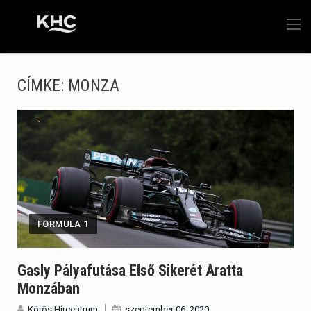
CÍMKE:
MONZA
FORMULA 1
Gasly Pályafutása Első Sikerét Aratta
Monzában
Körös Hírcentrum
szeptember 06, 2020