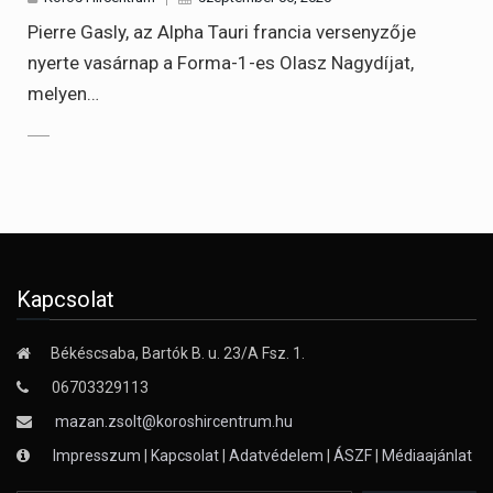
Pierre Gasly, az Alpha Tauri francia versenyzője
nyerte vasárnap a Forma-1-es Olasz Nagydíjat,
melyen…
Kapcsolat
Békéscsaba, Bartók B. u. 23/A Fsz. 1.
06703329113
mazan.zsolt@koroshircentrum.hu
Impresszum
|
Kapcsolat
|
Adatvédelem
|
ÁSZF
|
Médiaajánlat