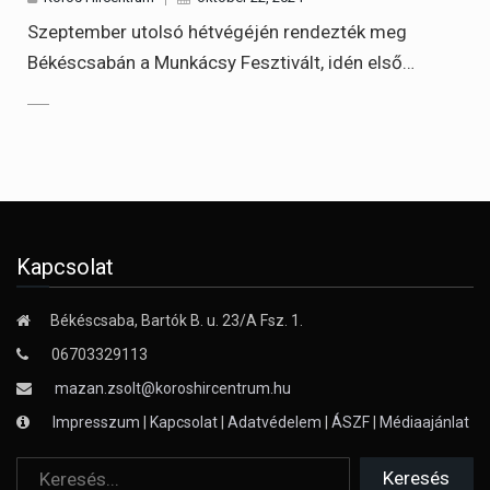
Szeptember utolsó hétvégéjén rendezték meg
Békéscsabán a Munkácsy Fesztivált, idén első…
Kapcsolat
Békéscsaba, Bartók B. u. 23/A Fsz. 1.
06703329113
mazan.zsolt@koroshircentrum.hu
Impresszum
|
Kapcsolat
|
Adatvédelem
|
ÁSZF
|
Médiaajánlat