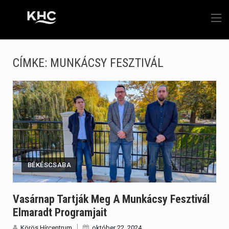
CÍMKE:
MUNKÁCSY FESZTIVÁL
BÉKÉSCSABA
Vasárnap Tartják Meg A Munkácsy Fesztivál
Elmaradt Programjait
Körös Hírcentrum
október 22, 2024