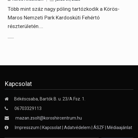
Több mint száz nagy póling tartózkodik a Körös-
Maros Nemzeti Park Kardoskúti Fehértó
részterületén.…
Kapcsolat
Békéscsaba, Bartók B. u. 23/A Fsz. 1.
06703329113
mazan.zsolt@koroshircentrum.hu
Impresszum
|
Kapcsolat
|
Adatvédelem
|
ÁSZF
|
Médiaajánlat