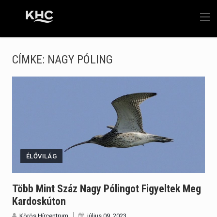
CÍMKE:
NAGY PÓLING
ÉLŐVILÁG
Több Mint Száz Nagy Pólingot Figyeltek Meg
Kardoskúton
Körös Hírcentrum
július 09, 2023