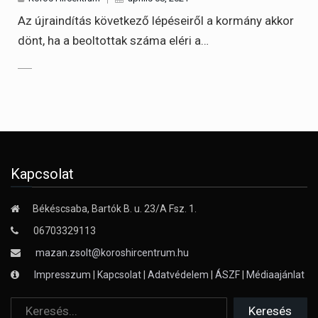
Az újraindítás következő lépéseiről a kormány akkor
dönt, ha a beoltottak száma eléri a…
Kapcsolat
Békéscsaba, Bartók B. u. 23/A Fsz. 1.
06703329113
mazan.zsolt@koroshircentrum.hu
Impresszum
|
Kapcsolat
|
Adatvédelem
|
ÁSZF
|
Médiaajánlat