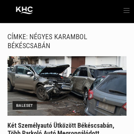
CÍMKE:
NÉGYES KARAMBOL
BÉKÉSCSABÁN
BALESET
Két Személyautó Ütközött Békéscsabán,
Több Parkoló Autó Megrongálódott