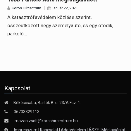
Körös Hírcentrum
január 22, 2021
A katasztrófavédelem közlése szerint,
összeütközött négy személyautó, és egy ötödik,
parkoló…
Kapcsolat
Békéscsaba, Bartók B. u. 23/A Fsz. 1.
06703329113
mazan.zsolt@koroshircentrum.hu
Impresszum
|
Kapcsolat
|
Adatvédelem
|
ÁSZF
|
Médiaajánlat