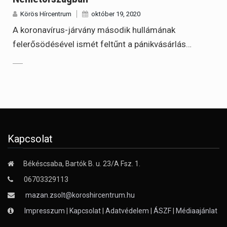
Körös Hírcentrum
október 19, 2020
A koronavírus-járvány második hullámának
felerősödésével ismét feltűnt a pánikvásárlás…
Kapcsolat
Békéscsaba, Bartók B. u. 23/A Fsz. 1.
06703329113
mazan.zsolt@koroshircentrum.hu
Impresszum
|
Kapcsolat
|
Adatvédelem
|
ÁSZF
|
Médiaajánlat